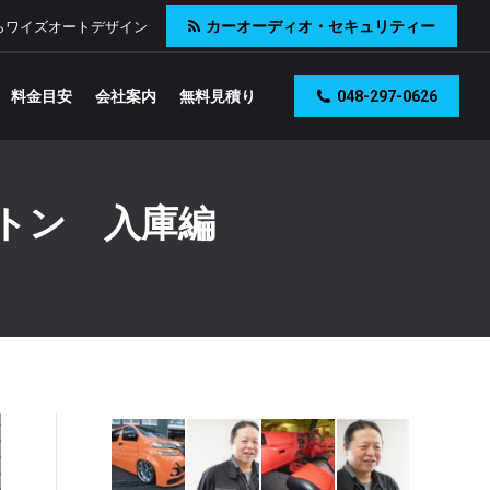
カーオーディオ・セキュリティー
らワイズオートデザイン
料金目安
会社案内
無料見積り
048-297-0626
ートン 入庫編