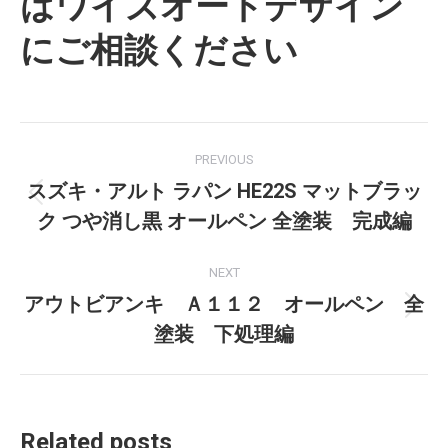
はワイズオートデザイン
にご相談ください
Post
PREVIOUS
navigation
スズキ・アルト ラパン HE22S マットブラッ
Previous
ク つや消し黒 オールペン 全塗装 完成編
post:
NEXT
アウトビアンキ Ａ１１２ オールペン 全
Next
塗装 下処理編
post:
Related posts