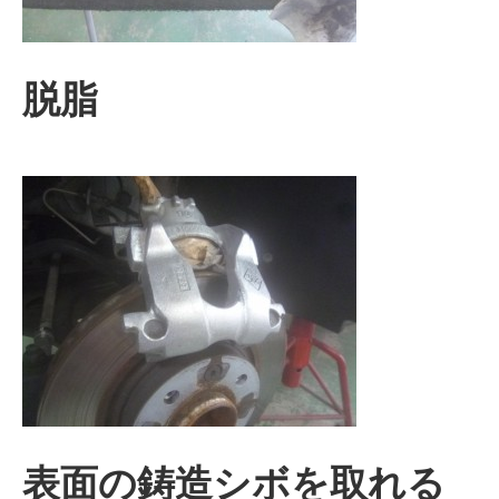
脱脂
表面の鋳造シボを取れる